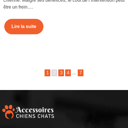
chienne. Malgré ses bénéfices, le coût de l’intervention peut
être un frein….
Lire la suite
1
2
3
4
…
7