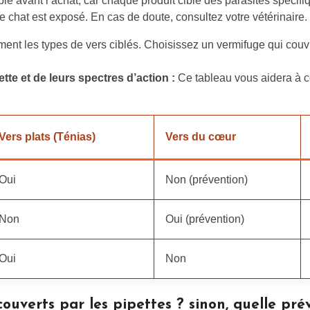
ble avant l’achat, car chaque produit cible des parasites spécifi
re chat est exposé. En cas de doute, consultez votre vétérinaire.
ement les types de vers ciblés. Choisissez un vermifuge qui couvr
te et de leurs spectres d’action :
Ce tableau vous aidera à c
Vers plats (Ténias)
Vers du cœur
Oui
Non (prévention)
Non
Oui (prévention)
Oui
Non
 couverts par les pipettes ? sinon, quelle pré