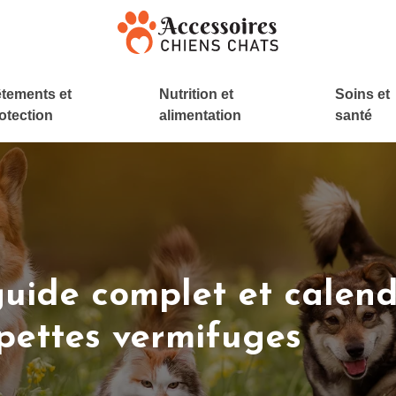
tements et
Nutrition et
Soins et
otection
alimentation
santé
guide complet et calend
ipettes vermifuges