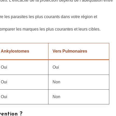
ques. L’efficacité de la protection dépend de l’adéquation entre
e les parasites les plus courants dans votre région et
omparer les marques les plus courantes et leurs cibles.
Ankylostomes
Vers Pulmonaires
Oui
Oui
Oui
Non
Oui
Non
vention ?