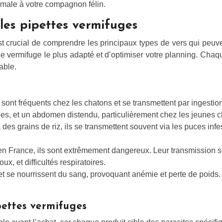
timale à votre compagnon félin.
les pipettes vermifuges
st crucial de comprendre les principaux types de vers qui peuve
le vermifuge le plus adapté et d’optimiser votre planning. Cha
able.
sont fréquents chez les chatons et se transmettent par ingestio
s, et un abdomen distendu, particulièrement chez les jeunes c
es grains de riz, ils se transmettent souvent via les puces inf
n France, ils sont extrêmement dangereux. Leur transmission se 
x, et difficultés respiratoires.
e et se nourrissent du sang, provoquant anémie et perte de poids.
ipettes vermifuges